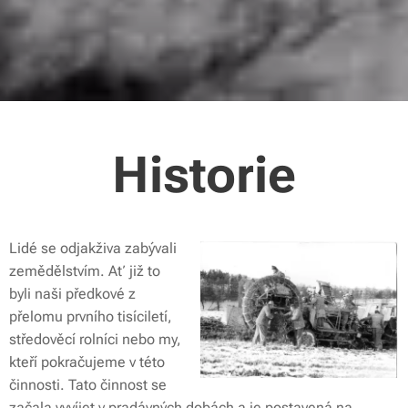
Historie
Lidé se odjakživa zabývali
zemědělstvím. Ať již to
byli naši předkové z
přelomu prvního tisíciletí,
středověcí rolníci nebo my,
kteří pokračujeme v této
činnosti. Tato činnost se
začala vyvíjet v pradávných dobách a je postavená na