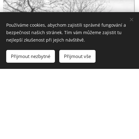
Používáme cookies, abychom zajistili správné fungování a
bezpečnost našich stránek. Tím vám můžeme zajistit tu
nejlepší zkušenost při jejich návštěvě.
Přijmout nezbytné
Přijmout vše
Na počátku padesátých let vznikají i zde na Křižanovsku
družstva, v roce 1947 vzniklo v Křižanově Strojní družstvo,
které si pořídilo traktor Zetor - 25. Z tohoto družstva vzniklo v
únoru 1949 JZD prvního typu ( bylo to družstvo menšinové I
typu). Tato družstva, která v tehdejší době vznikala, jsou
však většinou neúspěšná. Docházelo k chybám, hádkám,