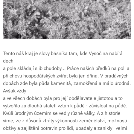
Tento náš kraj je slovy básníka tam, kde Vysočina nabírá
dech
a pole skládají slib chudoby... Práce našich předků na poli a
při chovu hospodářských zvířat byla jen dřina. V pradávných
dobách zde byla půda kamenitá, zamokřená a málo úrodná.
Avšak vždy
a ve všech dobách byla pro její obdělavatele jistotou a to
vytvořilo za dlouhá staletí vztah k půdě - závislost na půdě.
Kvůli úrodným územím se vedly různé války. A z historie
víme, že z důvodů ztráty výkonnosti zemědělství, možnosti
obživy a zajištění potravin pro lidi, upadaly a zanikly i velmi