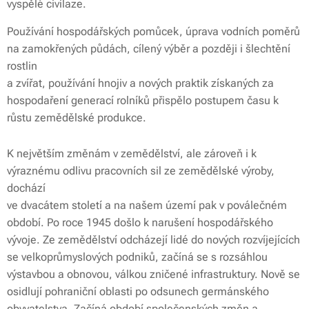
vyspělé civilaze.
Používání hospodářských pomůcek, úprava vodních poměrů
na zamokřených půdách, cílený výběr a později i šlechtění
rostlin
a zvířat, používání hnojiv a nových praktik získaných za
hospodaření generací rolníků přispělo postupem času k
růstu zemědělské produkce.
K největším změnám v zemědělství, ale zároveň i k
výraznému odlivu pracovních sil ze zemědělské výroby,
dochází
ve dvacátem století a na našem území pak v poválečném
období. Po roce 1945 došlo k narušení hospodářského
vývoje. Ze zemědělství odcházejí lidé do nových rozvíjejících
se velkoprůmyslových podniků, začíná se s rozsáhlou
výstavbou a obnovou, válkou zničené infrastruktury. Nově se
osidlují pohraniční oblasti po odsunech germánského
obyvatelstva. Začíná období společenských změn a