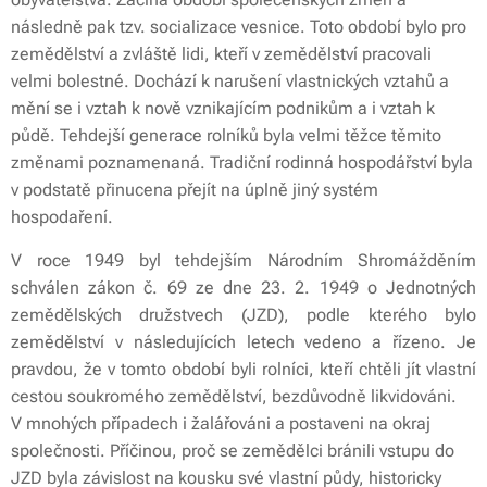
následně pak tzv. socializace vesnice. Toto období bylo pro
zemědělství a zvláště lidi, kteří v zemědělství pracovali
velmi bolestné. Dochází k narušení vlastnických vztahů a
mění se i vztah k nově vznikajícím podnikům a i vztah k
půdě. Tehdejší generace rolníků byla velmi těžce těmito
změnami poznamenaná. Tradiční rodinná hospodářství byla
v podstatě přinucena přejít na úplně jiný systém
hospodaření.
V roce 1949 byl tehdejším Národním Shromážděním
schválen zákon č. 69 ze dne 23. 2. 1949 o Jednotných
zemědělských družstvech (JZD), podle kterého bylo
zemědělství v následujících letech vedeno a řízeno. Je
pravdou, že v tomto období byli rolníci, kteří chtěli jít vlastní
cestou soukromého zemědělství, bezdůvodně likvidováni.
V mnohých případech i žalářováni a postaveni na okraj
společnosti. Příčinou, proč se zemědělci bránili vstupu do
JZD byla závislost na kousku své vlastní půdy, historicky