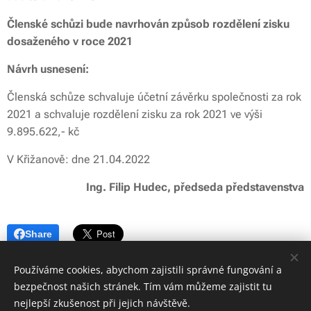
Členské schůzi bude navrhován způsob rozdělení zisku
dosaženého v roce 2021
Návrh usnesení:
Členská schůze schvaluje účetní závěrku společnosti za rok
2021 a schvaluje rozdělení zisku za rok 2021 ve výši
9.895.622,- kč
V Křižanově: dne 21.04.2022
Ing. Filip Hudec, předseda
představenstva
Share
Používáme cookies, abychom zajistili správné fungování a
bezpečnost našich stránek. Tím vám můžeme zajistit tu
nejlepší zkušenost při jejich návštěvě.