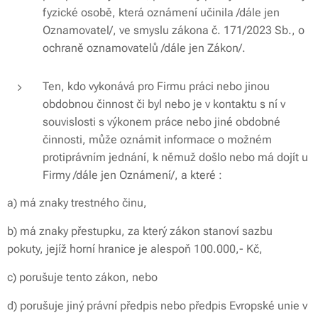
fyzické osobě, která oznámení učinila /dále jen
Oznamovatel/, ve smyslu zákona č. 171/2023 Sb., o
ochraně oznamovatelů /dále jen Zákon/.
Ten, kdo vykonává pro Firmu práci nebo jinou
obdobnou činnost či byl nebo je v kontaktu s ní v
souvislosti s výkonem práce nebo jiné obdobné
činnosti, může oznámit informace o možném
protiprávním jednání, k němuž došlo nebo má dojít u
Firmy /dále jen Oznámení/, a které :
a)
má znaky trestného činu,
b)
má znaky přestupku, za který zákon stanoví sazbu
pokuty, jejíž horní hranice je alespoň 100.000,- Kč,
c)
porušuje tento zákon, nebo
d)
porušuje jiný právní předpis nebo předpis Evropské unie v