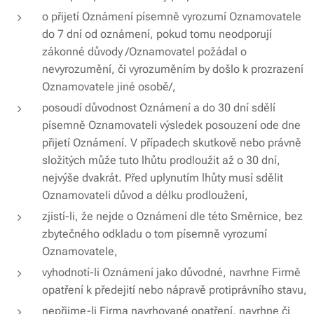
o přijetí Oznámení písemně vyrozumí Oznamovatele
do 7 dní od oznámení, pokud tomu neodporují
zákonné důvody /Oznamovatel požádal o
nevyrozumění, či vyrozuměním by došlo k prozrazení
Oznamovatele jiné osobě/,
posoudí důvodnost Oznámení a do 30 dní sdělí
písemně Oznamovateli výsledek posouzení ode dne
přijetí Oznámení. V případech skutkově nebo právně
složitých může tuto lhůtu prodloužit až o 30 dní,
nejvýše dvakrát. Před uplynutím lhůty musí sdělit
Oznamovateli důvod a délku prodloužení,
zjistí-li, že nejde o Oznámení dle této Směrnice, bez
zbytečného odkladu o tom písemně vyrozumí
Oznamovatele,
vyhodnotí-li Oznámení jako důvodné, navrhne Firmě
opatření k předejití nebo nápravě protiprávního stavu,
nepřijme-li Firma navrhované opatření, navrhne či