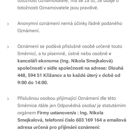
totožnost Oznamovatele; má se za to, že údaje o
totožnosti Oznamovatele jsou pravdivé.
Anonymní oznámení nemá účinky řádně podaného
Oznámení.
Oznámení se podává příslušné osobě určené touto
Směrnicí, a to písemně, ústně nebo osobně
v
kanceláři ekonoma (Ing. Nikola Smejkalová)
společnosti v sídle společnosti na adrese: Dlouhá
448, 594 51 Křižanov a to každé úterý v době od
9:00 do 14:00.
Příslušnou osobou přijímající Oznámení dle této
Směrnice /dále jen Odpovědná osoba/ je statutárním
orgánem
Firmy ustanoven/a : Ing. Nikola
Smejkalová, telefonní číslo 603 169 164 a emailová
adresa určená pro přijímání oznámení: