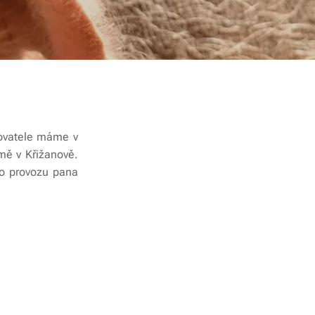
hovatele máme v
mě v Křižanově.
ho provozu pana