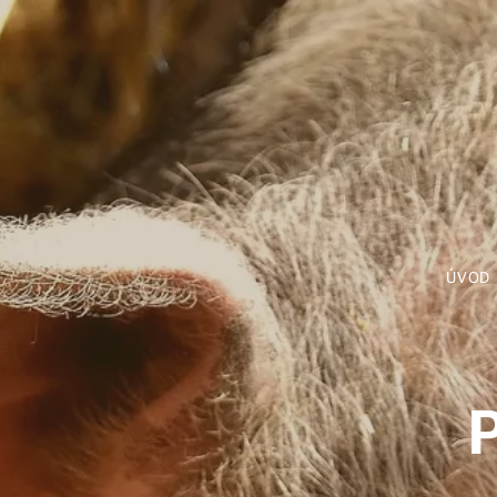
ÚVOD
P