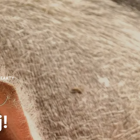
TAKTY
j!