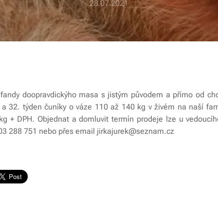
28.07.2021
a fandy doopravdickýho masa s jistým původem a přímo od c
 a 32. týden čuníky o váze 110 až 140 kg v živém na naší far
kg + DPH. Objednat a domluvit termín prodeje lze u vedoucí
 603 288 751 nebo přes email jirkajurek@seznam.cz