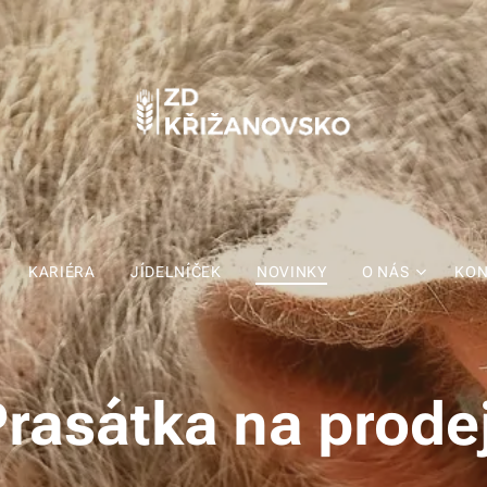
KARIÉRA
JÍDELNÍČEK
NOVINKY
O NÁS
KON
rasátka na prode