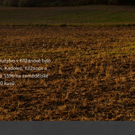
ružstvo v Křižanově bylo
í, Kadolec, Křižanov a
ává 1596 ha zemědělské
00 kusů.