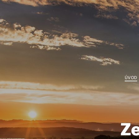
ÚVOD
Ze