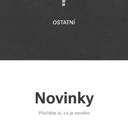
OSTATNÍ
Novinky
Přečtěte si, co je nového