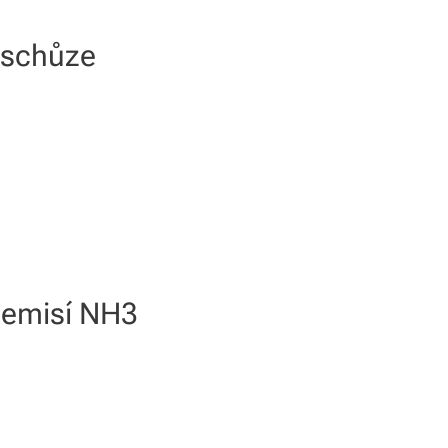
 schůze
í emisí NH3