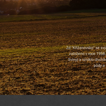
Zd "Křižanovsko" se svý
založeno v roce 1958.
Sviny) a vzniklo druž
půdy a 