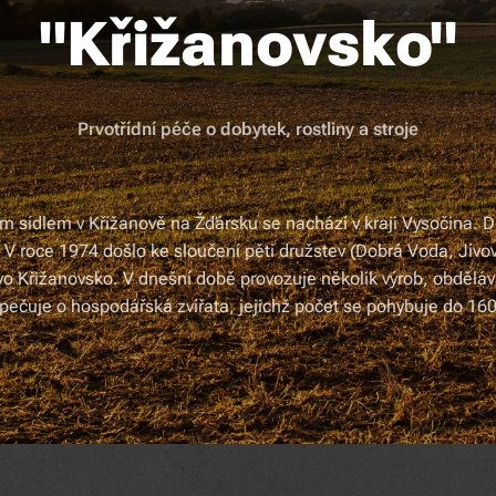
"Křižanovsko"
Prvotřídní péče o dobytek, rostliny a stroje
m sídlem v Křižanově na Žďársku se nachází v kraji Vysočina. D
 V roce 1974 došlo ke sloučení pěti družstev (Dobrá Voda, Jívov
stvo Křižanovsko. V dnešní době provozuje několik výrob, obděl
pečuje o hospodářská zvířata, jejichž počet se pohybuje do 16