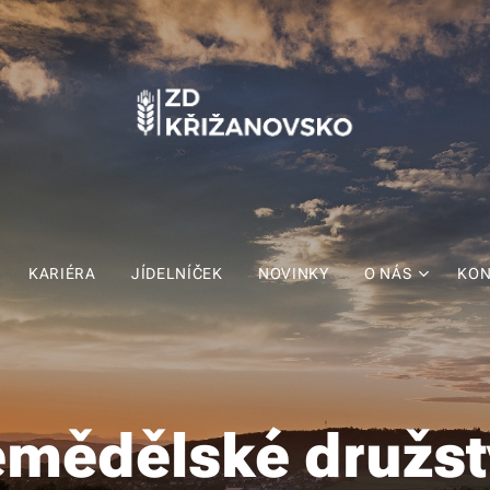
KARIÉRA
JÍDELNÍČEK
NOVINKY
O NÁS
KON
mědělské družs