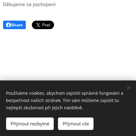
Děkujeme za pochopení
Share
Používáme cookies, abychom zajistili správné fungování a
bezpečnost našich stránek. Tím vám můžeme zajistit tu
nejlepší zkušenost při jejich návštěvě.
© 2026 ZD "Křižanovsko" | Všechna práva vyhrazena
Přijmout nezbytné
Přijmout vše
Cookies