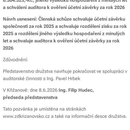
6.304.325,-Kč, jiného výsledku hospodaření z minulých let
a schválení auditora k ověření účetní závěrky za rok 2026
Návrh usnesení: Členská schůze schvaluje účetní závěrku
společnosti za rok 2025 a schvaluje rozdělení zisku za rok
2025 a rozdělení
jiného výsledku hospodaření z minulých
let
a schvaluje auditora k ověření účetní závěrky za rok
2026
Zdůvodnění:
Představenstvo družstva navrhuje pokračovat ve spolupráci v
auditorské činnosti s Ing. Pavel Hrbek
V Křižanově: dne 8.6.2026
Ing. Filip Hudec,
předseda
představenstva
Tato pozvánka je umístěna na stránkách
www.zdkrizanovsko.cz a také na informační desce družstva.