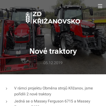
Nové traktory
05.12.2019
V rámci projektu Obměna strojů Křižanov, jsme
pořídili 2 nové traktory
Jedná se o Massey Ferguson 6715 a Massey