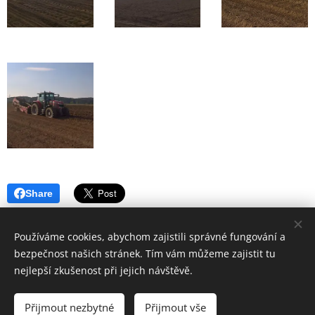
Share
Používáme cookies, abychom zajistili správné fungování a
bezpečnost našich stránek. Tím vám můžeme zajistit tu
nejlepší zkušenost při jejich návštěvě.
© 2026 ZD "Křižanovsko" | Všechna práva vyhrazena
Přijmout nezbytné
Přijmout vše
Cookies