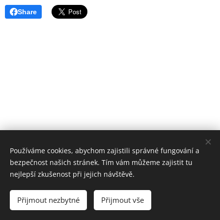
Share
Používáme cookies, abychom zajistili správné fungování a
bezpečnost našich stránek. Tím vám můžeme zajistit tu
nejlepší zkušenost při jejich návštěvě.
© 2026 ZD "Křižanovsko" | Všechna práva vyhrazena
Přijmout nezbytné
Přijmout vše
Cookies